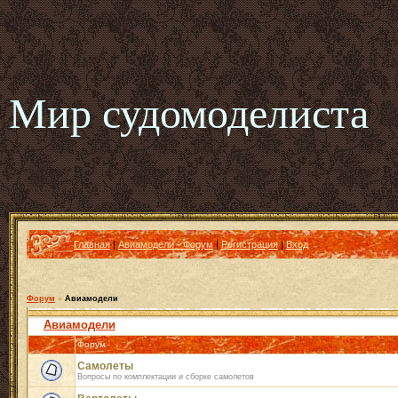
Мир судомоделиста
Главная
|
Авиамодели - Форум
|
Регистрация
|
Вход
Форум
»
Авиамодели
Авиамодели
Форум
Самолеты
Вопросы по комплектации и сборке самолетов