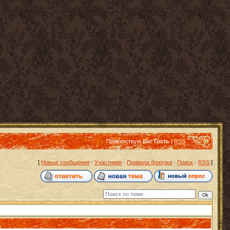
Приветствую Вас
Гость
|
RSS
[
Новые сообщения
·
Участники
·
Правила форума
·
Поиск
·
RSS
]