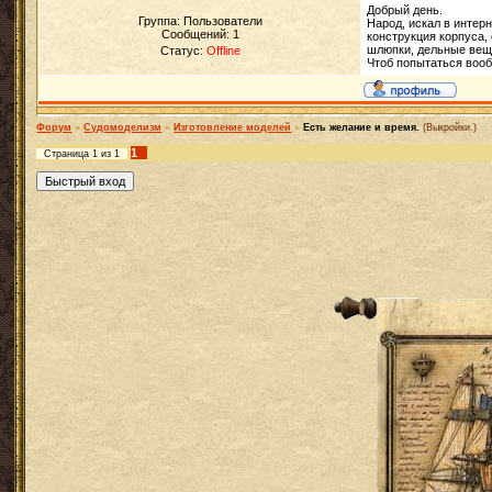
Добрый день.
Группа: Пользователи
Народ, искал в интер
Сообщений:
1
конструкция корпуса,
шлюпки, дельные вещи
Статус:
Offline
Чтоб попытаться вооб
Форум
»
Судомоделизм
»
Изготовление моделей
»
Есть желание и время.
(Выкройки.)
1
Страница
1
из
1