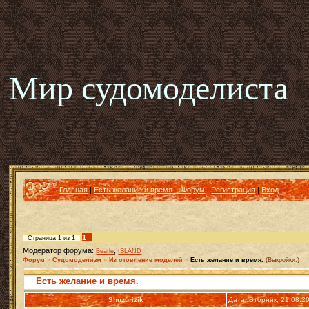
Мир судомоделиста
Главная
|
Есть желание и время. - Форум
|
Регистрация
|
Вход
1
Страница
1
из
1
Модератор форума:
,
Beatle
ISLAND
Форум
»
Судомоделизм
»
Изготовление моделей
»
Есть желание и время.
(Выкройки.)
Есть желание и время.
Shuzurizik
Дата: Вторник, 21.08.2