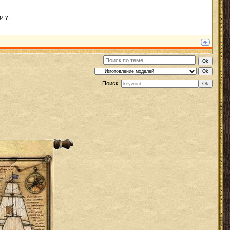
рту;
Поиск: