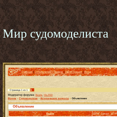
Мир судомоделиста
Главная
|
Объявление - Форум
|
Регистрация
|
Вход
1
Страница
1
из
1
Модератор форума:
,
Beatle
ISLAND
Форум
»
Судомоделизм
»
Исторические вопросы
»
Объявление
Объявление
Beatle
Дата: Среда, 30.0