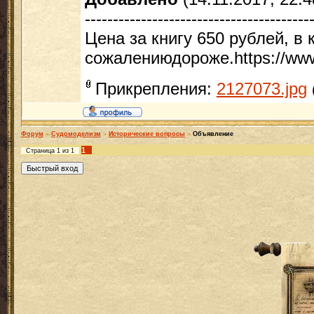
----------------------------------------
Цена за книгу 650 рублей, в 
сожалениюдороже.https://www.l
Прикрепления:
2127073.jpg
Форум
»
Судомоделизм
»
Исторические вопросы
»
Объявление
1
Страница
1
из
1