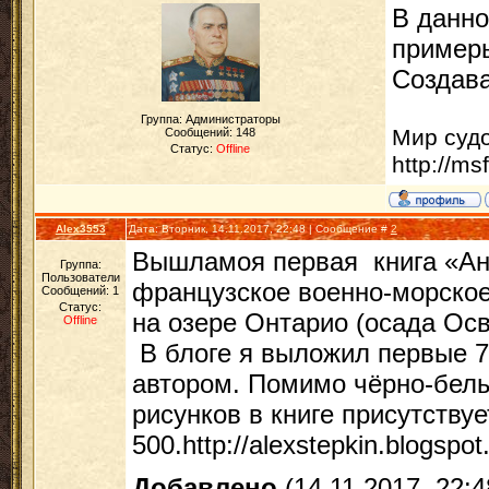
В данно
примеры
Создава
Группа: Администраторы
Мир суд
Сообщений:
148
Статус:
Offline
http://ms
Alex3553
Дата: Вторник, 14.11.2017, 22:48 | Сообщение #
2
Вышламоя первая книга «Ан
Группа:
Пользователи
французское военно-морско
Сообщений:
1
Статус:
на озере Онтарио (осада Осве
Offline
В блоге я выложил первые 7
автором. Помимо чёрно-бел
рисунков в книге присутству
500.
http://alexstepkin.blogspo
Добавлено
(14.11.2017, 22:4