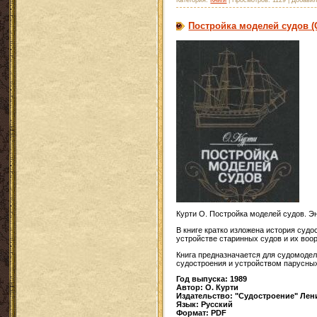
Постройка моделей судов (О
Курти О. Постройка моделей судов. Э
В книге кратко изложена история суд
устройстве старинных судов и их воо
Книга предназначается для судомодел
судостроения и устройством парусных
Год выпуска: 1989
Автор: О. Курти
Издательство: "Судостроение" Лен
Язык: Русский
Формат: PDF