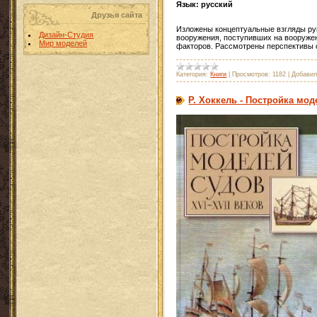
Язык: русский
Друзья сайта
Изложены концептуальные взгляды ру
Дизайн-Студия
вооружения, поступивших на вооружен
Мир моделей
факторов. Рассмотрены перспективы 
Категория:
Книги
|
Просмотров:
1182
|
Добавил
Р. Хоккель - Постройка мод