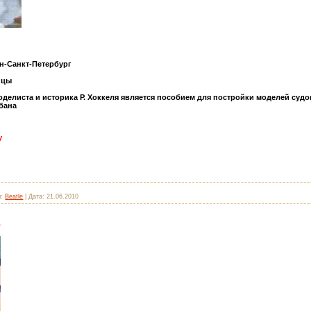
н-Санкт-Петербург
ицы
делиста и историка Р. Хоккеля является пособием для постройки моделей судов
бана
y
:
Beatle
|
Дата:
21.06.2010
а