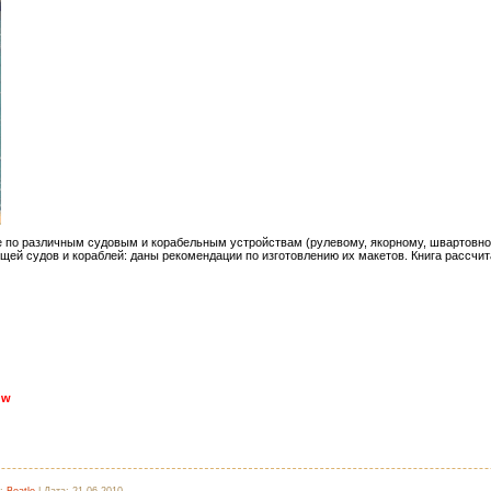
 по различным судовым и корабельным устройствам (рулевому, якорному, швартовном
щей судов и кораблей: даны рекомендации по изготовлению их макетов. Книга рассчи
dw
:
Beatle
|
Дата:
21.06.2010