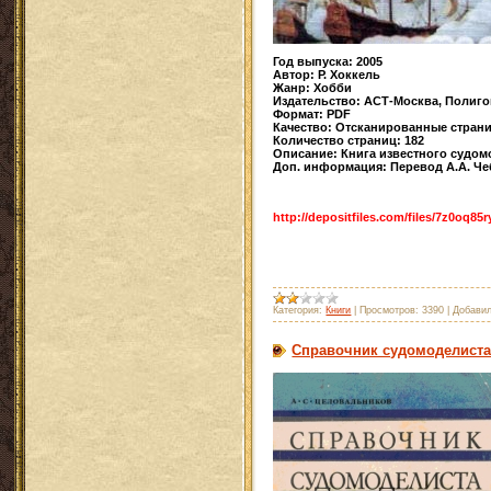
Год выпуска: 2005
Автор: Р. Хоккель
Жанр: Хобби
Издательство: АСТ-Москва, Полиго
Формат: PDF
Качество: Отсканированные стран
Количество страниц: 182
Описание: Книга известного судомо
Доп. информация: Перевод А.А. Че
http://depositfiles.com/files/7z0oq85r
Категория:
Книги
|
Просмотров:
3390
|
Добавил
Справочник судомоделист