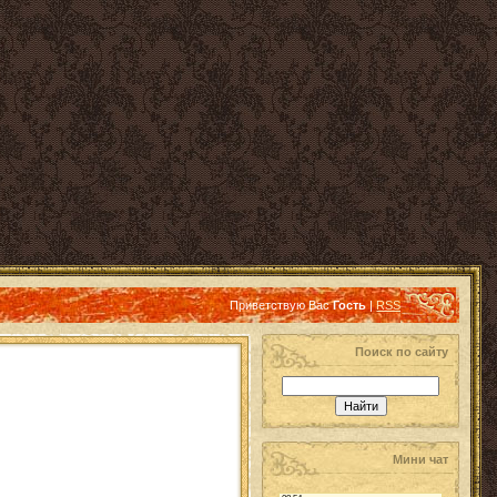
Приветствую Вас
Гость
|
RSS
Поиск по сайту
Мини чат