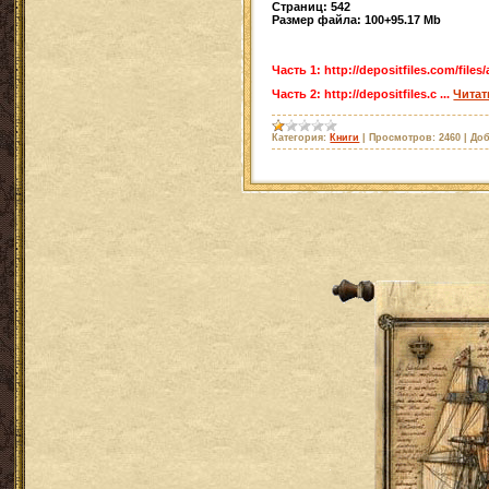
Страниц: 542
Размер файла: 100+95.17 Mb
Часть 1: http://depositfiles.com/files
Часть 2: http://depositfiles.c
...
Читат
Категория:
Книги
|
Просмотров:
2460
|
Доб