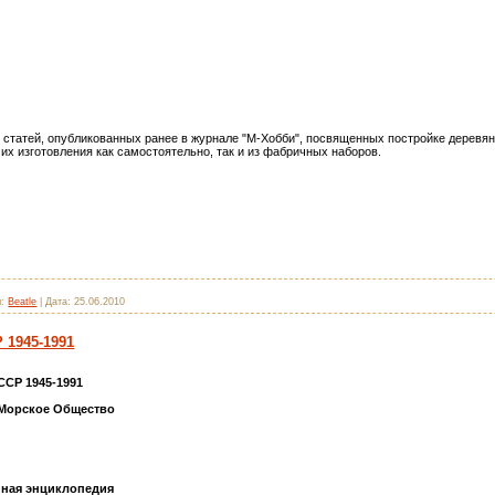
 статей, опубликованных ранее в журнале "М-Хобби", посвященных постройке деревян
х изготовления как самостоятельно, так и из фабричных наборов.
:
Beatle
|
Дата:
25.06.2010
 1945-1991
ССР 1945-1991
 Морское Общество
нная энциклопедия