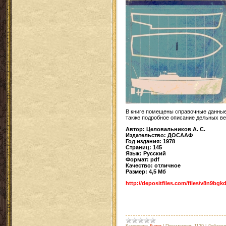
В книге помещены справочные данные
также подробное описание дельных ве
Автор: Целовальников А. С.
Издательство: ДОСААФ
Год издания: 1978
Страниц: 145
Язык: Русский
Формат: pdf
Качество: отличное
Размер: 4,5 Мб
http://depositfiles.com/files/v8n9bgk
Категория:
Книги
|
Просмотров:
1129
|
Добавил