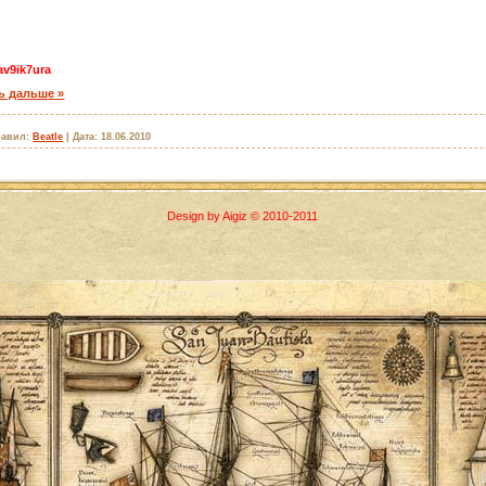
/av9ik7ura
ь дальше »
авил:
Beatle
|
Дата:
18.06.2010
Design by Aigiz © 2010-2011