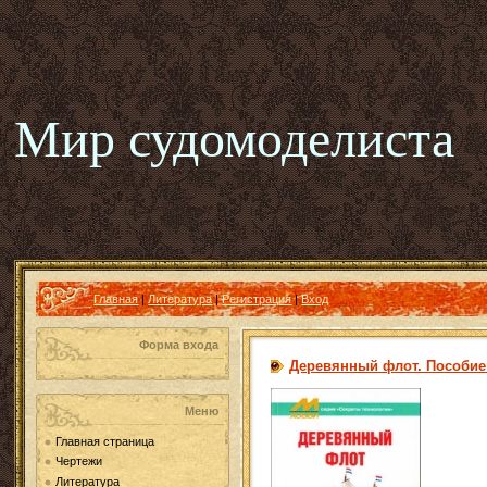
Мир судомоделиста
Главная
|
Литература
|
Регистрация
|
Вход
Форма входа
Деревянный флот. Пособие
Меню
Главная страница
Чертежи
Литература