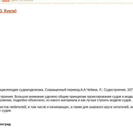
. Курти)
нциклопедия судомоделизма. Сокращенный перевод А.А.Чебана. Л.: Судостроение, 197
остроения. Большое внимание уделено общим принципам проектирования судов и моде
ружении, подробно объяснено, из какого материала и как лучше строить модели судов.
истов-любителей, в том числе и начинающих, а также для широкого круга читателей,
 судов.
инград