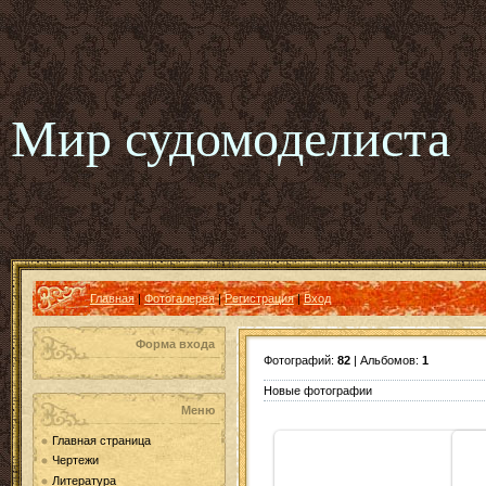
Мир судомоделиста
Главная
|
Фотогалерея
|
Регистрация
|
Вход
Форма входа
Фотографий:
82
| Альбомов:
1
Новые фотографии
Меню
Главная страница
Чертежи
Литература