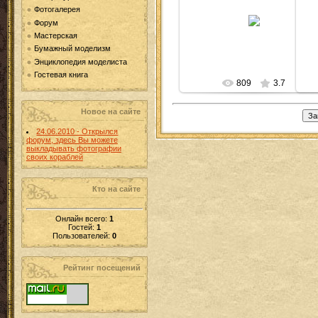
Фотогалерея
12.02.2011
Форум
Beatle
Мастерская
Бумажный моделизм
Энциклопедия моделиста
Гостевая книга
809
3.7
Новое на сайте
24.06.2010 - Открылся
форум, здесь Вы можете
выкладывать фотографии
своих кораблей
Кто на сайте
Онлайн всего:
1
Гостей:
1
Пользователей:
0
Рейтинг посещений