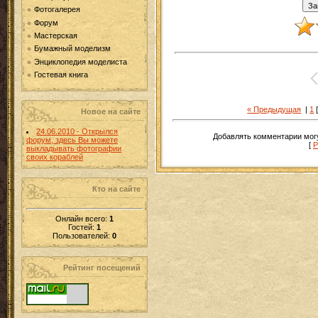
Фотогалерея
Форум
Мастерская
Бумажный моделизм
Энциклопедия моделиста
Гостевая книга
« Предыдущая
|
1
Новое на сайте
24.06.2010 - Открылся
Добавлять комментарии могу
форум, здесь Вы можете
[
Р
выкладывать фотографии
своих кораблей
Кто на сайте
Онлайн всего:
1
Гостей:
1
Пользователей:
0
Рейтинг посещений