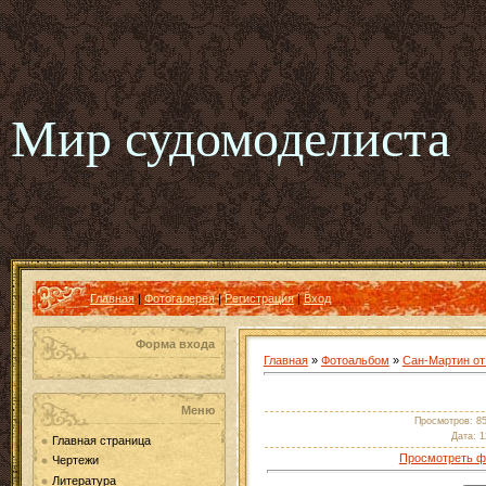
Мир судомоделиста
Главная
|
Фотогалерея
|
Регистрация
|
Вход
Форма входа
Главная
»
Фотоальбом
»
Сан-Мартин о
Меню
Просмотров
: 8
Дата
: 
Главная страница
Просмотреть ф
Чертежи
Литература